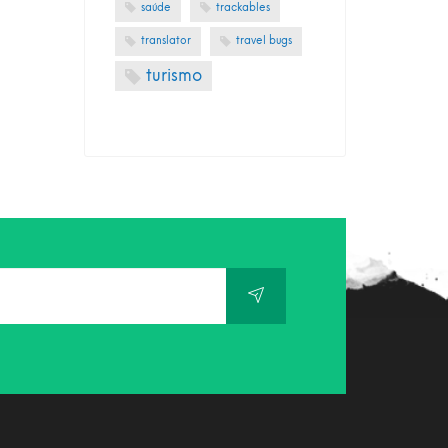
saúde
trackables
translator
travel bugs
turismo