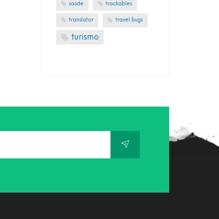
saúde
trackables
translator
travel bugs
turismo