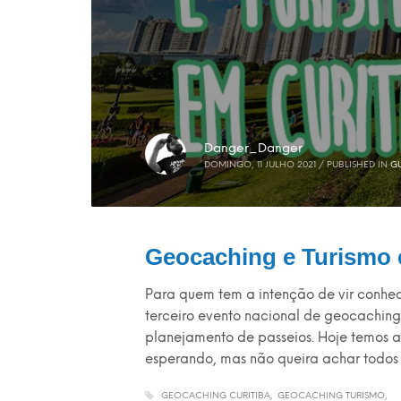
Danger_Danger
DOMINGO, 11 JULHO 2021
/
PUBLISHED IN
GU
Geocaching e Turismo 
Para quem tem a intenção de vir conhe
terceiro evento nacional de geocaching,
planejamento de passeios. Hoje temos 
esperando, mas não queira achar todos
GEOCACHING CURITIBA
GEOCACHING TURISMO