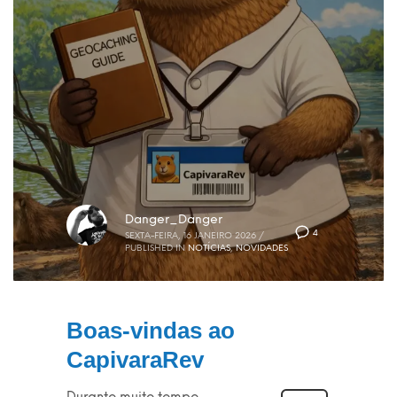
Danger_Danger
4
SEXTA-FEIRA, 16 JANEIRO 2026
/
PUBLISHED IN
NOTÍCIAS
,
NOVIDADES
Boas-vindas ao
CapivaraRev
Durante muito tempo,