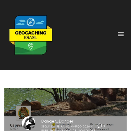
Danger_Danger
4
SEGUNDA-FEIRA, 02 MARÇO 2026
/
PUBLISHED IN
NOTÍCIAS
,
NOVIDADES