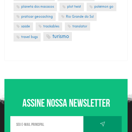
planeta dos macacos
plot twist
pokémon go
praticar geocaching
Rio Grande do Sul
saúde
trackables
translator
turismo
travel bugs
Assine nossa newsletter