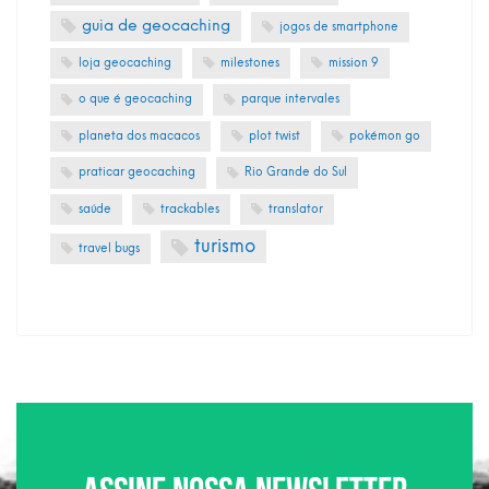
guia de geocaching
jogos de smartphone
loja geocaching
milestones
mission 9
o que é geocaching
parque intervales
planeta dos macacos
plot twist
pokémon go
praticar geocaching
Rio Grande do Sul
saúde
trackables
translator
turismo
travel bugs
Assine nossa newsletter