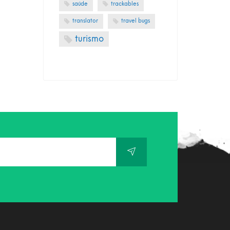
saúde
trackables
translator
travel bugs
turismo