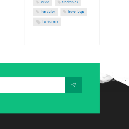
saúde
trackables
translator
travel bugs
turismo