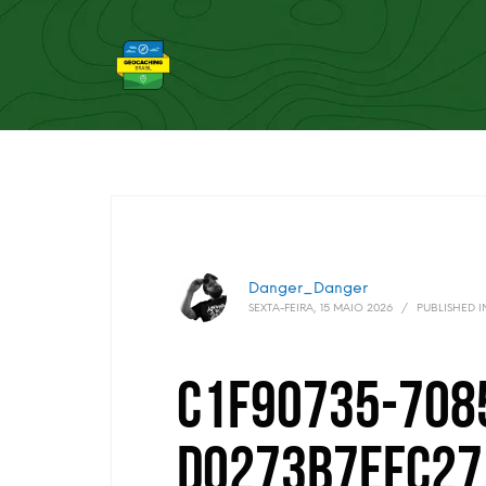
Danger_Danger
SEXTA-FEIRA, 15 MAIO 2026
/
PUBLISHED I
c1f90735-708
d0273b7efc27