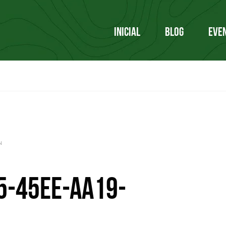
INICIAL
BLOG
EVE
N
5-45ee-aa19-