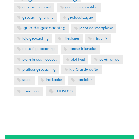
geocaching brasil
geocaching curitiba
geocaching turismo
geolocalização
guia de geocaching
jogos de smartphone
loja geocaching
milestones
mission 9
o que é geocaching
parque intervales
planeta dos macacos
plot twist
pokémon go
praticar geocaching
Rio Grande do Sul
saúde
trackables
translator
turismo
travel bugs