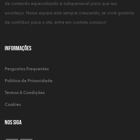
de conteúdo especializado é indispensável para que isso
aconteça. Nossa equipe está sempre crescendo, se você gostaria
de contribuir para o site, entre em contate conosco!
Informações
Perguntas Frequentes
Política de Privacidade
Termos & Condições
Cookies
Nos Siga