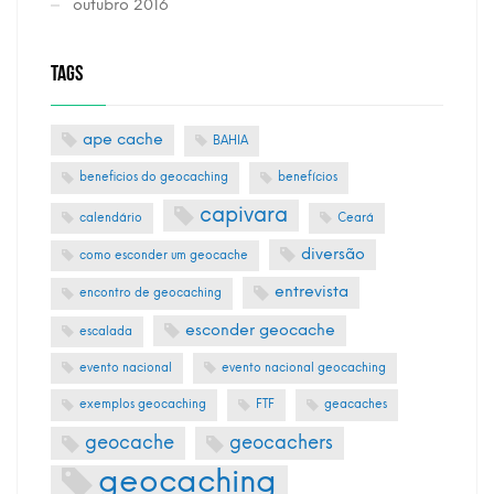
outubro 2016
TAGS
ape cache
BAHIA
beneficios do geocaching
benefícios
capivara
calendário
Ceará
diversão
como esconder um geocache
entrevista
encontro de geocaching
esconder geocache
escalada
evento nacional
evento nacional geocaching
exemplos geocaching
FTF
geacaches
geocache
geocachers
geocaching