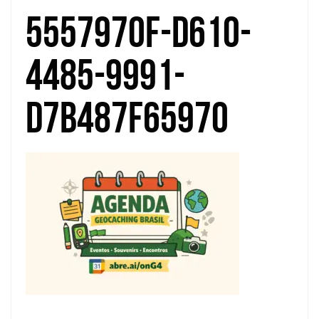
5557970f-d610-
4485-9991-
d7b487f65970